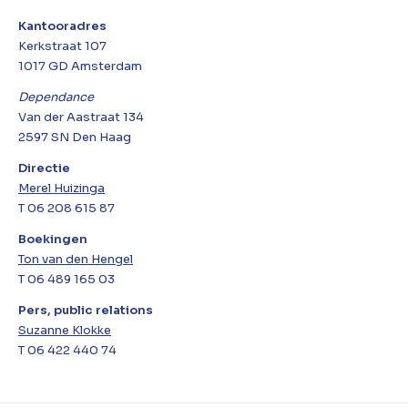
Kantooradres
Kerkstraat 107
1017 GD Amsterdam
Dependance
Van der Aastraat 134
2597 SN Den Haag
Directie
Merel Huizinga
T 06 208 615 87
Boekingen
Ton van den Hengel
T 06 489 165 03
Pers, public relations
Suzanne Klokke
T 06 422 440 74